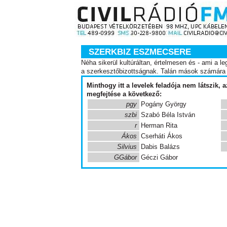
SZERKBIZ ESZMECSERE
Néha sikerül kultúráltan, értelmesen és - ami a l
a szerkesztőbizottságnak. Talán mások számára i
Minthogy itt a levelek feladója nem látszik
megfejtése a következő:
pgy
Pogány György
szbi
Szabó Béla István
r
Herman Rita
Ákos
Cserháti Ákos
Silvius
Dabis Balázs
GGábor
Géczi Gábor