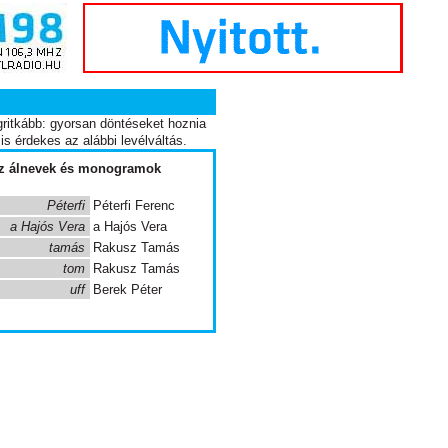
egritkább: gyorsan döntéseket hoznia
s érdekes az alábbi levélváltás.
, az álnevek és monogramok
Péterfi
Péterfi Ferenc
a Hajós Vera
a Hajós Vera
tamás
Rakusz Tamás
tom
Rakusz Tamás
uff
Berek Péter